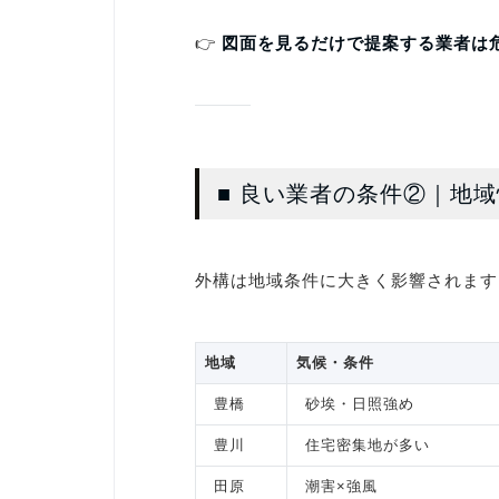
👉
図面を見るだけで提案する業者は
■ 良い業者の条件②｜地
外構は地域条件に大きく影響されます
地域
気候・条件
豊橋
砂埃・日照強め
豊川
住宅密集地が多い
田原
潮害×強風