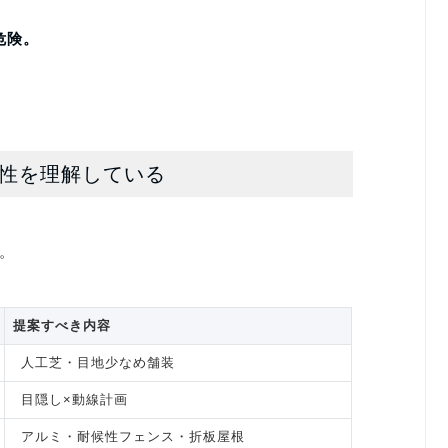
危険。
域性を理解している
。
提案すべき内容
人工芝・目地少なめ舗装
目隠し×動線計画
アルミ・耐候性フェンス・折板屋根