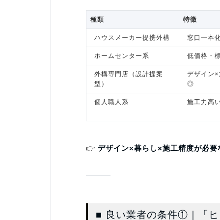
種類
特徴
ハウスメーカー提携外構
窓口一本
ホームセンター系
低価格・
外構専門店（設計提案
デザイン×
型）
◎
個人職人系
施工力高
👉
デザイン×暮らし×施工精度が必要
■ 良い業者の条件①｜「