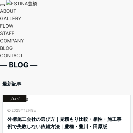
T
ABOUT
o
g
GALLERY
g
FLOW
l
e
STAFF
n
a
COMPANY
v
BLOG
i
g
CONTACT
a
t
― BLOG ―
i
o
n
最新記事
ブログ
2025年12月9日
外構施工会社の選び方｜見積もり比較・相性・施工事
例で失敗しない依頼方法｜豊橋・豊川・田原版