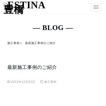
T
o
g
g
― BLOG ―
l
e
n
施工事例
最新施工事例のご紹介
a
v
i
g
最新施工事例のご紹介
a
t
i
2021年12月03日
施工事例
o
n